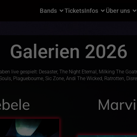
Bands
Tickets
Infos
Über uns
Galerien 2026
en live gespielt: Desaster, The Night Eternal, Milking The Goa
ouls, Plaguebourne, Sic Zone, Andi The Wicked, Ratrotten, Disreal
ebele
Marvi