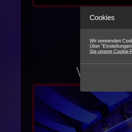
Cookies
ZU DEN BILDERN
Wir verwenden Cooki
Über "Einstellunge
Sie unsere Cookie-R
Wild Th