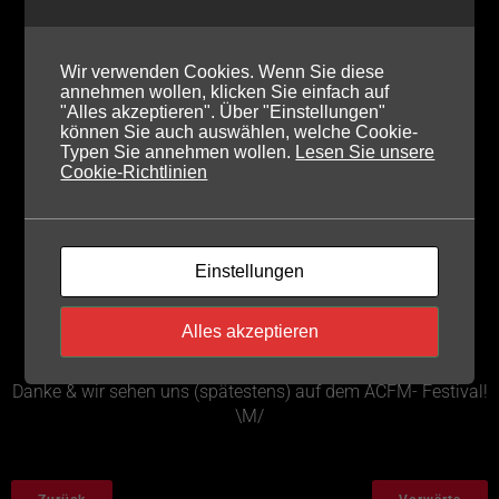
C2 ist ausverkauft!
Wir verwenden Cookies. Wenn Sie diese
annehmen wollen, klicken Sie einfach auf
"Alles akzeptieren". Über "Einstellungen"
Vielen Dank an alle, die sich so frühzeitig ihr Ticket fürs
können Sie auch auswählen, welche Cookie-
ACFMF gesichert haben! \m/
Typen Sie annehmen wollen.
Lesen Sie unsere
Cookie-Richtlinien
Alle, die in Phase 1 per Mail bestellt haben, erhalten ihre
Tickets im November.
Einstellungen
Wie geht’s weiter beim Camping?
Als Nächstes solltet ihr Beermuda (C5) buchen – das wird
Alles akzeptieren
ein mega ACFMF!
Danke & wir sehen uns (spätestens) auf dem ACFM- Festival!
\M/