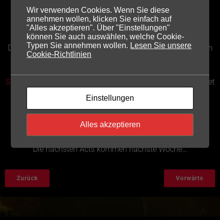
Wir verwenden Cookies. Wenn Sie diese
Die Bandbox hat entschieden und hier haben wir die
annehmen wollen, klicken Sie einfach auf
"Alles akzeptieren". Über "Einstellungen"
ersten 3 von 15 Acts
können Sie auch auswählen, welche Cookie-
Typen Sie annehmen wollen.
Lesen Sie unsere
Die allermeisten Votes in der Bandbox gingen nicht etwa an
Cookie-Richtlinien
eine Band sondern tatsächlich an
DJ Benne
mit der Rock
und Metal Karaoke
Außerdem dieses Jahr dabei
STEELPREACHER
und
SIC ZONE
ein starkes erstes Paket
Einstellungen
1.–2. Mai 2025 | Kulturhalle Ochtendung
Alles akzeptieren
Tickets jetzt sichern
Die nächsten Acts kommen nächste Woche…
Zurück
Vorwärts